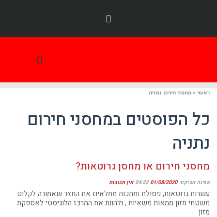
ראשי
»
מחסני חירום נתניה
תמונת היום
כל הפוסטים ב
מחסני חירום
נתניה
מחסני חירום או מחסן גרוטאות?
אורנה אביקזר
01/08/2020
04:22
אין תגובות
עשרות גרוטאות, פסולת ומתכות ממלאים את החצר שאמורה לקלוט
משטחי מזון ממאות משאיות , ולהוות את המרכז הלוגיסטי לאספקת
מזון