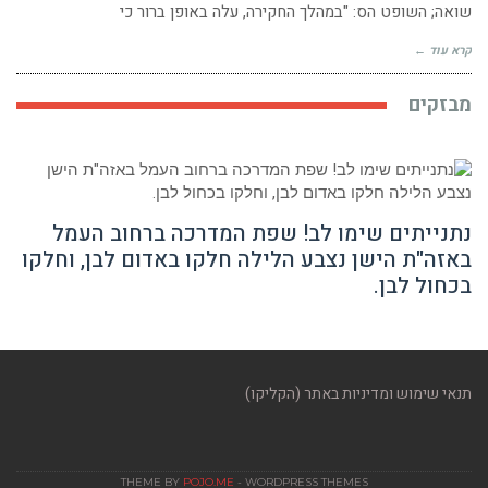
שואה; השופט הס: "במהלך החקירה, עלה באופן ברור כי
קרא עוד ←
מבזקים
נתנייתים שימו לב! שפת המדרכה ברחוב העמל
באזה"ת הישן נצבע הלילה חלקו באדום לבן, וחלקו
בכחול לבן.
תנאי שימוש ומדיניות באתר (הקליקו)
THEME BY
POJO.ME
- WORDPRESS THEMES