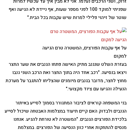
זרוק, ושני הרכבים נעלמו. אני לא מבין איך עד עכשיו למרות
שפניתי למוקד 100 לפני מספר שעות, אף ניידת לא הגיעה ואף
שוטר של זיהוי פלילי למרות שיש עקבות בכל הבית."
על אף עקבות הפורצים, המשטרה טרם הגיעה
למקום
בעזרת השלט שנגנב מתיק האישה פתחו הגנבים את שער החצר
ויצאו בנסיעה. "רכב אחד היה בתוך החצר ואת הרכב השני גנבו
מחוץ לחצר, מדובר בגנבים מיומנים שהצליחו להתגבר על מערכת
הנעילה והגיעו עם ציוד מקצועי."
בני המשפחה קוראים לציבור המתגורר בסמוך לסייע באיתור
הגנבים ולבדוק האם קיים תיעוד במצלמות האבטחה שיכול לסייע
בלכידת הפורצים הגנבים. "המשטרה לא טורחת להגיע. אנחנו
מנסים להתחקות אחרי כוון הנסיעה של הפורצים. במצלמת