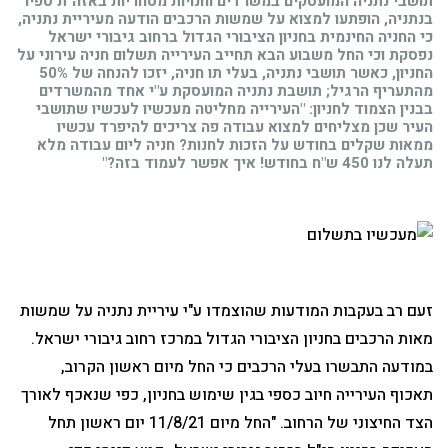
תושבי נתניה המועסקים במשרדים וחנויות מסחריות באזה"ת ספיר
בנתניה, הופתעו למצוא על שמשות הרכבים הודעה מעיריית נתניה,
כי החניה החינמית בחניון הציבורי הגדול ברחוב גיבורי ישראל
נפסקת וכי החל משבוע הבא תחייב העירייה תשלום חניה עירוני על
החניון, כאשר תושבי נתניה, בעלי תו חניה, יזכו להנחה של 50%
מהתעריף הרגיל; תושבת נתניה המועסקת ע"י אחד מהמשרדים
בבנין הצמוד לחניון: "העירייה מחליטה מעכשיו לעכשיו שתושבי
העיר שכן מצליחים למצוא עבודה פה צריכים להיפרד עכשיו
ממאות שקלים בחודש על הזכות לחנות? חניה ליום עבודה מלא
תעלה לנו 450 ש"ח בחודש! איך אפשר לעמוד בזה?"
זעם רב בעקבות המודעות שהוצמדו ע"י עיריית נתניה על שמשות
מאות הרכבים בחניון הציבורי הגדול במרכז רחוב גיבורי ישראל.
במודעה התבשרו בעלי הרכבים כי החל מיום ראשון הקרוב,
תאכוף העירייה חיוב כספי בגין שימוש בחניון, כפי שנאכף לאורך
הצד החיצוני של הרחוב. "החל מיום 11/8/21 יום ראשון תחל