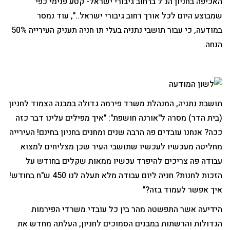
האכיפה בחניון הנ"ל ברחוב גיבורי ישראל- קטע פנימי כפי
שמבוצע היום לכל אורך רחוב גיבורי ישראל..", עוד נמסר
במודעה, כי עבור תושבי נתניה בעלי תו חניה תעניק העירייה 50%
הנחה.
תושבת נתניה, המנהלת משרד פירמה גדולה במבנה הצמוד לחניון
(בית הדר) מסרה ל"אורנה חושפת": "איך מפילים עלינו דבר כזה
ככה? אנחנו עובדים פה הרבה שנים ומחנים בחניון בחינם! העירייה
מחליטה מעכשיו לעכשיו שתושבי העיר שכן מצליחים למצוא
עבודה פה צריכים להיפרד עכשיו ממאות שקלים בחודש על
הזכות לחנות? חניה ליום עבודה מלא תעלה לנו 450 ש"ח בחודש!
איך אפשר לעמוד בזה?"
הידיעה אשר התפשטה מהר בין כל עובדי משרדי הפירמות
הגדולות והרשתות במבנים הסמוכים לחניון, העלתה מחדש את