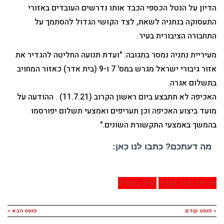
הדיון על הנטל הכספי הכבד אותו נדרשים העובדים באזורי
התעסוקה בנתניה לשאת, לצד הקושי הגדול להסתמך על
התחבורה הציבורית בעיר.
מעיריית נתניה נמסר בתגובה: "ועדת תנועה החליטה להגדיר את
אזור גיבורי ישראל מגרש במס' 7 ו-9 (בית אדר) כאזור המחויב
בתשלום אגרה.
האכיפה לא תתבצע ביום ראשון הקרוב (11.7.21) . ההודעה על
מועד ביצוע האכיפה וכן תעריפים ואמצעי תשלום יפורסמו
בהמשך באמצעי התקשורת השונים."
מה דעתכם? כתבו לנו כאן:
אכיפת חניה נתניה
חניה בנתניה
« פוסט קודם
פוסט הבא »