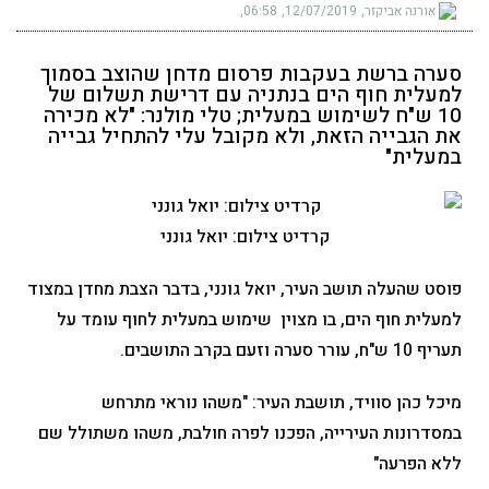
אורנה אביקזר
12/07/2019
06:58
סערה ברשת בעקבות פרסום מדחן שהוצב בסמוך
למעלית חוף הים בנתניה עם דרישת תשלום של
10 ש"ח לשימוש במעלית; טלי מולנר: "לא מכירה
את הגבייה הזאת, ולא מקובל עלי להתחיל גבייה
במעלית"
קרדיט צילום: יואל גונני
פוסט שהעלה תושב העיר, יואל גונני, בדבר הצבת מחדן במצוד
למעלית חוף הים, בו מצוין שימוש במעלית לחוף עומד על
תעריף 10 ש"ח, עורר סערה וזעם בקרב התושבים.
מיכל כהן סוויד, תושבת העיר: "משהו נוראי מתרחש
במסדרונות העירייה, הפכנו לפרה חולבת, משהו משתולל שם
ללא הפרעה"