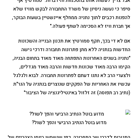
אבל צריך לעשות אותו בהסכמות והידברות." סמורטיץ אף
סיפר כי נעשה ניסיון של משרד התחבורה לבקש מוויז שלא
להפנות רכבים לתוך נתניה ממחלף איינשטיין בשעות הבוקר,
אך חברת וויז לא הסכימה לשתף פעולה."
אם לא די בכך, תקף סמורטיץ את תכנון הבנייה והשכונות
החדשות בנתניה ללא מתן פתרונות תחבורה ודרכי גישה
"נתניה בשנים האחרונות התפתחה מאוד מאוד בתחום הבניה,
הקימו הרבה מאוד שכונות חדשות והרבה מאוד מגדלים,
ולצערי הרב לא נתנו דעתם לפתרונות תחבורה. לבוא ולגלגל
עכשיו את האחריות של הפקקים שנוצרים בנתניה על הנר"ת
(נתיב רב תפוסה) זה זלזול באינטיליגנציה של הציבור"
מדוע בוטל הנתיב הרביעי והפך לשול?
התגובות לדברי שר התחבורה, כפי שנשמעו ביומן הצהריים של