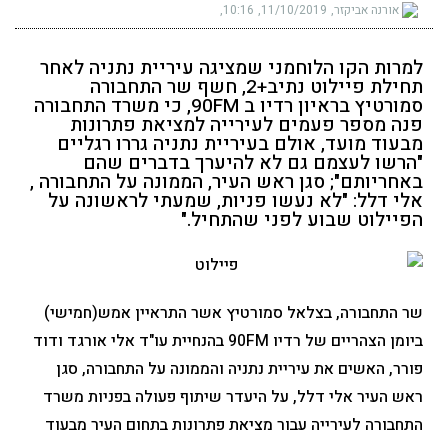
אורנה אביקזר
11/10/2019
10:16
למרות הקו הלוחמני שמציגה עיריית נתניה לאחר
תחילת פיילוט נתיב+2, חשף שר התחבורה
סמורטיץ בראיון רדיו ב 90FM, כי משרד התחבורה
פנה מספר פעמים לעירייה למציאת פתרונות
מבעוד מועד, אולם בעיריית נתניה גררו רגליים
"הרשו לעצמם גם לא להיערך בדברים שהם
באחריותם"; סגן ראש העיר, הממונה על התחבורה ,
אלי דלל: "לא נעשו פניות, שמעתי לראשונה על
הפיילוט שבוע לפני שהתחיל."
שר התחבורה, בצלאל סמורטיץ אשר התראיין אמש(חמישי)
ביומן הצהריים של רדיו 90FM בהנחיית עו"ד אלי אורגד ודוד
פורר, האשים את עיריית נתניה והממונה על התחבורה, סגן
ראש העיר אלי דלל, על היעדר שיתוף פעולה בפניות משרד
התחבורה לעירייה עבור מציאת פתרונות בתחום העיר מבעוד