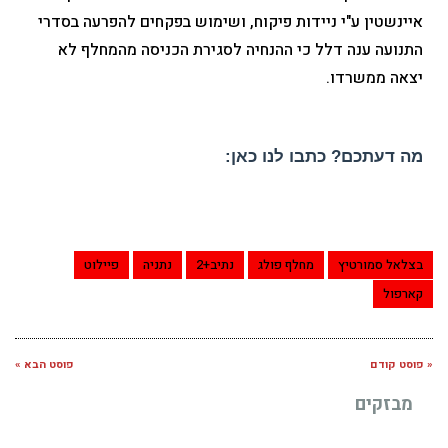
איינשטין ע"י ניידות פיקוח, ושימוש בפקחים להפרעה בסדרי
התנועה ענה דלל כי ההנחיה לסגירת הכניסה מהמחלף לא
יצאה ממשרדו.
מה דעתכם? כתבו לנו כאן:
בצלאל סמורטיץ
מחלף פולג
נתיב+2
נתניה
פיילוט
קארפול
« פוסט קודם
פוסט הבא »
מבזקים