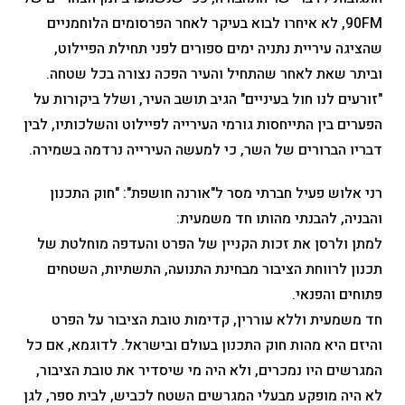
90FM, לא איחרו לבוא בעיקר לאחר הפרסומים הלוחמניים
שהציגה עיריית נתניה ימים ספורים לפני תחילת הפיילוט,
וביתר שאת לאחר שהתחיל והעיר הפכה נצורה בכל שטחה.
"זורעים לנו חול בעיניים" הגיב תושב העיר, ושלל ביקורות על
הפערים בין התייחסות גורמי העירייה לפיילוט והשלכותיו, לבין
דבריו הברורים של השר, כי למעשה העירייה נרדמה בשמירה.
רני אלוש פעיל חברתי מסר ל"אורנה חושפת": "חוק התכנון
והבניה, להבנתי מהותו חד משמעית:
למתן ולרסן את זכות הקניין של הפרט והעדפה מוחלטת של
תכנון לרווחת הציבור מבחינת התנועה, התשתיות, השטחים
פתוחים והפנאי.
חד משמעית וללא עוררין, קדימות טובת הציבור על הפרט
והיזם היא מהות חוק התכנון בעולם ובישראל. לדוגמא, אם כל
המגרשים היו נמכרים, ולא היה מי שיסדיר את טובת הציבור,
לא היה מופקע מבעלי המגרשים השטח לכביש, לבית ספר, לגן