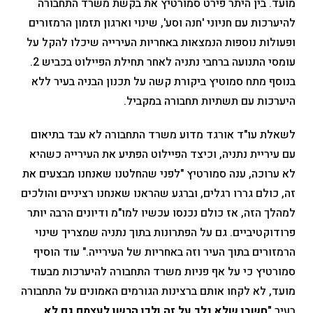
מועד. בין היתר פירט סמורטיץ את בקשת משרד התחבורה
להיערכות עם חניוני 'חנה וסע', שינוי וארגון תזמון הרמזורים
ופעולות נוספות הנמצאות באחריות העירייה שיכלו להקל על
עומסי התנועה ברחבי נתניה לאחר תחילת הפיילוט בכביש 2.
בנוסף מתח סמוטיץ ביקורת קשה על תכנון הבניה בעיר ללא
היערכות עם תשתיות תחבורה במקביל.
לשאלת עו"ד אורגד מדוע משרד התחבורה לא עבד בתיאום
עם עיריית נתניה, וכיצד הפיילוט הפתיע את העירייה כשהיא
לא ערוכה, ענה סמורטיץ "לפני שהחלטנו שאנחנו מבצעים את
זה, כולם גררו רגלים, וברגע שהראנו שאנחנו רציניים והולכים
למהלך הזה, אז כולם נכנסו עכשיו למו"מ ודיונים הרבה יותר
פרודוקטיביים. גם על הפתרונות בתוך נתניה שמצריך שינוי
הרמזורים בתוך העיר וזה באחריות של העירייה." עוד הוסיף
סמורטיץ כי על אף פניות משרד התחבורה להיערכות מבעוד
מועד, לא לקחו אותם ברצינות הגורמים האמונים על התחבורה
בעיר
"חשבו שלא נלך על זה ולכן הרשו לעצמם גם לא