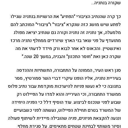
שקורה בנתניה…
כך קרה שהנתיב הציבורי "הפתיע" את הרשויות בנתניה שגילו
לפתע שיש מושג כזה שנקרא "ציבור" ו"ציבורי" המוכתב להם
מלמעלה, אך נתניה זה נתניה וקורה גם שנתיב יציאה מפולג
מתועדף על פני שאר בני הארץ שיורדים ממחלף נתניה מרכז
ואינשטיין. והכאוס לא אחר לבוא ורק חידד לדעתי את מה
שקרה כאן ואת "חוסר התכנון" והבניה, במשך 20 שנה."
סגן ראש העיר, הממונה על התחבורה, התשתיות וההנדסה
בעיריית נתניה, אליו הופנו עיקרי דברי השר סמורטיץ, מסר
בתגובה כי לא נעשו פניות להיערכות מוקדמת עבור נתיב פלוס
ממשרד התחבורה, וכי העירייה והוא למדו על הפיילוט רק
שבוע לפני שנכנס לביצוע. עוד הוסיף דלל כי הפניה היחידה
של המשרד בטרם תחילת הפיילוט, נעשתה לפני כשבועיים
ונגעה להקצאת חניונים, פניה שהובילה מיידית לשיתוף פעולה
וסיור משותף לבחינת שטחים מתאימים. על סגירת מחלף