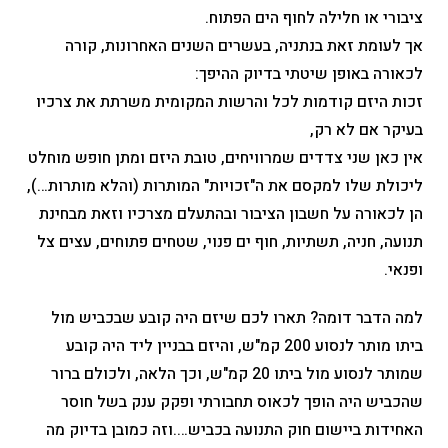
ציבורי או חלילה לחוף הים הפתוח.
אך לעומת זאת בנתניה, בעשרים השנים האחרונות, קורה
לכאורה באופן שיטתי בדיוק ההיפך:
זכות היזם קודמות לכל והרשות המקומית משרתת את צרכיו
בעיקר אם לא רק,
אין כאן שני צדדים שמרוויחים, טובת היזם ומתן חופש מוחלט
ליכולת שלו למקסם את ה"זכויות" המותרות (והלא מותרות…),
הן לכאורה על חשבון הציבור ובהתעלם מצרכיו וזאת מבחינת
תנועה, חניה, תשתיות, חוף ים פנוי, שטחים פתוחים, עצים צל
ופנאי.
למה הדבר דומה? תארו לכם שיזם היה קובע שבכביש מול
ביתו מותר לנסוע 200 קמ"ש, והיזם בבניין ליד היה קובע
שמותר לנסוע מול ביתו 20 קמ"ש, וכך הלאה, ולכולם ברור
שהכביש היה הופך לכאוס תחבורתי ופקק ענק בשל חוסר
האחידות ביישום חוק התנועה בכביש….וזה כמובן בדיוק מה