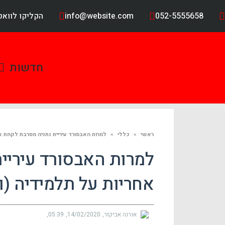
052-5555658
info@website.com
הקליקו לווא
חדשות
ראשי
»
כללי
»
למרות האבסורד עיריית נתניה מסרבת לקחת אח
למרות האבסורד עיריי
אחריות על תלמידיה (וי
אורנה אביקזר
14/02/2020
05:39