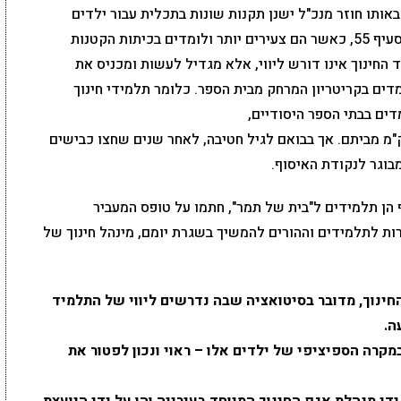
באותו חוזר מנכ"ל ישנן תקנות שונות בתכלית עבור ילדים
בעלי אותן לקויות למידה בדיוק, הכוללות את סעיף 55, כאשר הם צעירים יותר ולומדים בכיתות הקטנות
החינוך אינו דורש ליווי, אלא מגדיל לעשות ומכניס את
דים בקריטריון המרחק מבית הספר. כלומר תלמידי חינוך
דים בבתי הספר היסודיים,
גלים עפ"י אותו משרד החינוך לצעוד 2-3 ק"מ מביתם. אך בבואם לגיל חטיבה, לאחר שנים שחצו כבישים
בוגר לנקודת האיסוף.
הן תלמידים ל"בית של תמר", חתמו על טופס המעביר
ת לתלמידים וההורים להמשיך בשגרת יומם, מינהל חינוך של
החינוך, מדובר בסיטואציה שבה נדרשים ליווי של התלמיד
ה.
במקרה הספיציפי של ילדים אלו – ראוי ונכון לפטור את
 ידי מנהלת אגף החינוך המיוחד בעירייה והן על ידי היועצת