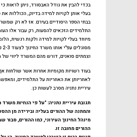
בכדי להבין את גודל האבסורד, ניתן לראות כי 
בבתי הספר היסודיים בעירם. אז לא רק שמשרד 
התלמידים הזכאים להסעות, רק עבור אלו העומ
מיוחד בעלי לקויות למידה ולקות רגשית, הלומ
מסו
וצמתים סואנים, דורש מהם המשרד ליווי של מ
בעוד רשויות מקומיות אחרות אשר שולחות אף 
לאחריותן את האחריות על התלמידים, ומאפשרו
עיריית נתניה מסרב לעשות כן.
תגובת עיריית נתניה: "על פי הנחיות משרד 
והמתנה של ההורים בעליה ובירידה מן ההסע
מינהל החינוך העירוני, כמו ההורים, סבור ש
ההורים מחובה זו.
פניות ברוח זו הועברו למשרד החינוך, הן על