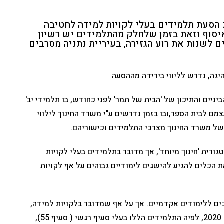
הסעת תלמידים בעלי לקויות למידה לחטיבה
איסוף וזאת בזמן שלחלק מהתלמידים יש רשיון
ם לשנות את רוע הגזירה, בעיריית נתניה מסרבים
יים והתיכון של 'הבית של תמר' לפני כחודש, בו תלמידי יב'
צמם לבית הספר,ובו בזמן נדרשים ע"י משרד החינוך לילווי
של משרד החינוך מצרכי התלמידים וכישוריהם.
ורית 'חינוך מיוחד', אך מדובר בתלמידים בעלי לקויות
 הכלים להגיע להישגים לימודיים גבוהים על אף לקויות
כים ללימודים אקדמיים. אך על אף שמדובר בלקויות למידה,
הוציא משרד החינוך תקנה חדשה בחוזר מנכ"ל 2020, לפיה התלמידים הללו בעלי סעיף רגשי ( סעיף 55),