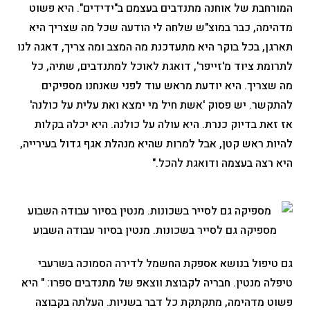
המורחבת של אוחנה מתנדבים בעצמם ב"ידידים". היא פשוט
מדהימה, כבר במוצ"ש שלחה לי הודעה שכל מה שצריך היא
תארגן, בכל בוקר היא מתעדכנת מה המצב ומה צריך, דאגה לנו
לתרומת ציוד מ'זייפר', דואגת לאוכל למתנדבים, שתיה, כל
מה שצריך. היא יודעת מראש עוד לפני שאנחנו מספיקים
להתקשר. יש פסוק 'אשת חיל מי ימצא ואת עלית על כולנה'
אז זאת בדיוק כנרת. היא עולה על כולנה. היא יכלה בקלות
להיות ראש קטן, אבל למרות שהיא מנהלת אגף גדול בעירייה,
היא רצה בעצמה ודואגת להכל."
מספיקה גם לסייר בשכונות. מנטין בסיור עבודה השבוע
גם טיפול בנושא אספקת החשמל לדירה הסמוכה בשרעבי
טיפלה מנטין. חבריה לקבוצת ווצאפ של מתנדבים ספרו: " היא
פשוט מדהימה, מתקתקת כל דבר בשניות. העלתה בקבוצה