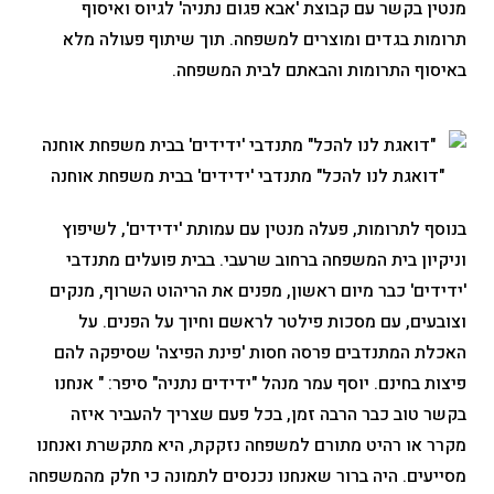
מנטין בקשר עם קבוצת 'אבא פגום נתניה' לגיוס ואיסוף
תרומות בגדים ומוצרים למשפחה. תוך שיתוף פעולה מלא
באיסוף התרומות והבאתם לבית המשפחה.
"דואגת לנו להכל" מתנדבי 'ידידים' בבית משפחת אוחנה
בנוסף לתרומות, פעלה מנטין עם עמותת 'ידידים', לשיפוץ
וניקיון בית המשפחה ברחוב שרעבי. בבית פועלים מתנדבי
'ידידים' כבר מיום ראשון, מפנים את הריהוט השרוף, מנקים
וצובעים, עם מסכות פילטר לראשם וחיוך על הפנים. על
האכלת המתנדבים פרסה חסות 'פינת הפיצה' שסיפקה להם
פיצות בחינם. יוסף עמר מנהל "ידידים נתניה" סיפר: " אנחנו
בקשר טוב כבר הרבה זמן, בכל פעם שצריך להעביר איזה
מקרר או רהיט מתורם למשפחה נזקקת, היא מתקשרת ואנחנו
מסייעים. היה ברור שאנחנו נכנסים לתמונה כי חלק מהמשפחה